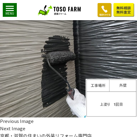
外壁-川口 (4)
2024年6月8日
1280 × 960
外壁-川口 (4)
MENU
Previous Image
Next Image
京都・滋賀の住まいの外装リフォーム専門店