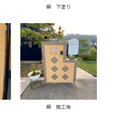
塀 下塗り
塀 施工後