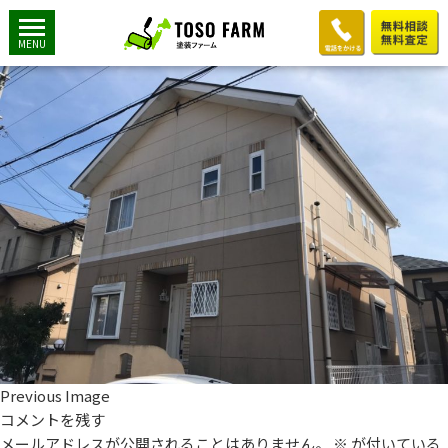
施工前1
2019年7月1日
1200 × 900
K様邸：外壁屋根塗装工事①
MENU
Previous Image
コメントを残す
メールアドレスが公開されることはありません。
※
が付いている