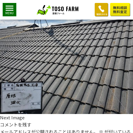
屋根施工前
2019年7月18日
1200 × 900
M様邸：屋根塗装工事
MENU
Next Image
コメントを残す
メールアドレスが公開されることはありません。
※
が付いている