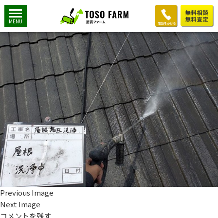
屋根高圧洗浄
2019年7月18日
1200 × 900
M様邸：屋根塗装工事
MENU
Previous Image
Next Image
コメントを残す