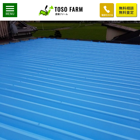
01d36d8a1085b65c6ab91a33120e42ef011b6034ff
2019年6月9日
900 × 1200
T様邸：屋根塗装工事
MENU